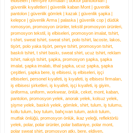
elbiseleri | hemşire formaları | doktor pantolonları |
güvenlik kıyafetleri | güvenlik kaban Mont | guvenlik
pantolon | güvenlik gömlek | kazak | güvenlik şapka |
kelepce | güvenlik Arma | palaska | güvenlik cop | düdük
romosyon, promosyon ürünler, tekstil promosyon ürünleri,
promosyon tekstil, iş elbiseleri, promosyon imalat, tshirt,
t-shirt, sweat tshirt, sweat shirt, polo tshirt, lacoste, lakos,
tişört, polo yaka tişört, penye tshirt, promosyon tshirt,
baskılı tshirt, t shirt baskı, sweat shirt, ucuz tshirt, reklam
tshirt, nakışlı tshirt, şapka, promosyon şapka, şapka
imalat, şapka imalatı, ithal şapka, ucuz şapka, şapka
çeşitleri, şapka bere, iş elbisesi, iş elbiseleri, işçi
elbiseleri, personel kıyafeti, iş kıyafeti, iş elbisesi firmaları,
iş elbisesi şirketleri, iş kıyafeti, işçi kıyafeti, iş giyim,
üniforma, uniform, workwear, önlük, ceket, mont, kaban,
pantolon, promosyon yelek, anorak yelek, kolsuz yelek,
şişme yelek, baskılı yelek, gömlek, shirt, tulum, iş tulumu,
kollu tulum, boy tulum, bahçıvan tulum, askılı tulum,
mutfak önlüğü, promosyon önlük, ikaz yeleği, reflektörlü
yelek, polar, polar ürünler, polar battaniye, polar mont,
polar sweat shirt, promosyon atkı, bere, eldiven,