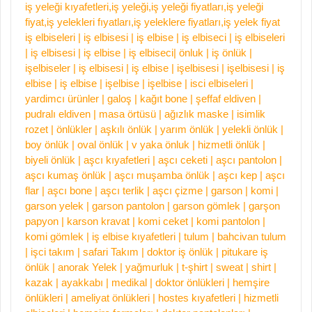
iş yeleği kıyafetleri,iş yeleği,iş yeleği fiyatları,iş yeleği
fiyat,iş yelekleri fıyatları,iş yeleklere fiyatları,iş yelek fiyat
iş elbiseleri | iş elbisesi | iş elbise | iş elbiseci | iş elbiseleri
| iş elbisesi | iş elbise | iş elbiseci| önluk | iş önlük |
işelbiseler | iş elbisesi | iş elbise | işelbisesi | işelbisesi | iş
elbise | iş elbise | işelbise | işelbise | isci elbiseleri |
yardimcı ürünler | galoş | kağıt bone | şeffaf eldiven |
pudralı eldiven | masa örtüsü | ağızlık maske | isimlik
rozet | önlükler | aşkılı önlük | yarım önlük | yelekli önlük |
boy önlük | oval önlük | v yaka önluk | hizmetli önlük |
biyeli önlük | aşcı kıyafetleri | aşcı ceketi | aşcı pantolon |
aşcı kumaş önlük | aşcı muşamba önlük | aşcı kep | aşcı
flar | aşcı bone | aşcı terlik | aşcı çizme | garson | komi |
garson yelek | garson pantolon | garson gömlek | garşon
papyon | karson kravat | komi ceket | komi pantolon |
komi gömlek | iş elbise kıyafetleri | tulum | bahcivan tulum
| işci takım | safari Takım | doktor iş önlük | pitukare iş
önlük | anorak Yelek | yağmurluk | t-şhirt | sweat | shirt |
kazak | ayakkabı | medikal | doktor önlükleri | hemşire
önlükleri | ameliyat önlükleri | hostes kıyafetleri | hizmetli